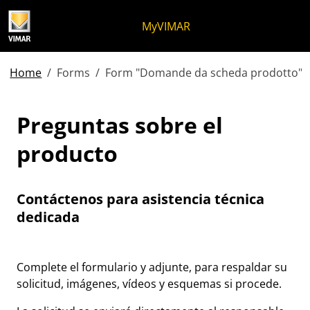
Ir al contenido
Saltar al menú de la página
Menú Apri
Búsqueda abierta
Saltar al pie de página
MyVIMAR
Home
Forms
Form "Domande da scheda prodotto"
Preguntas sobre el produ
Preguntas sobre el
producto
Contáctenos para asistencia técnica
dedicada
Complete el formulario y adjunte, para respaldar su
solicitud, imágenes, vídeos y esquemas si procede.