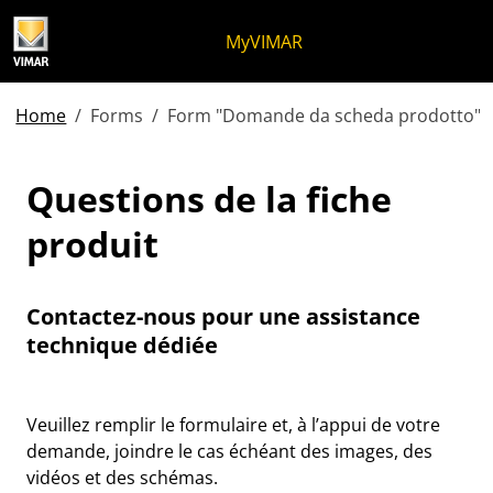
Skip to content
Aller au menu de la page
Menu d'Apri
Recherche ouverte
Passer au pied de page
MyVIMAR
Home
Forms
Form "Domande da scheda prodotto"
Questions de la fiche prod
Questions de la fiche
produit
Contactez-nous pour une assistance
technique dédiée
Veuillez remplir le formulaire et, à l’appui de votre
demande, joindre le cas échéant des images, des
vidéos et des schémas.