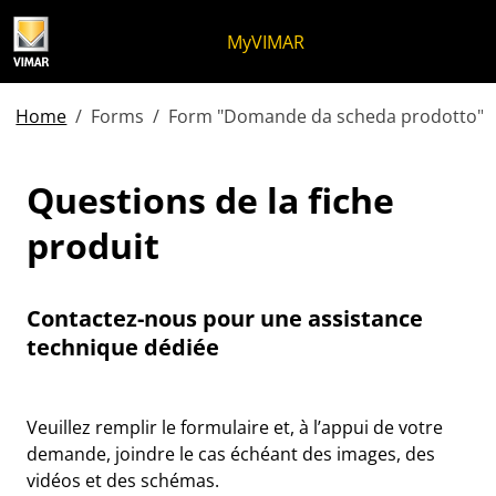
Skip to content
Aller au menu de la page
Menu d'Apri
Recherche ouverte
Passer au pied de page
MyVIMAR
Home
Forms
Form "Domande da scheda prodotto"
Questions de la fiche prod
Questions de la fiche
produit
Contactez-nous pour une assistance
technique dédiée
Veuillez remplir le formulaire et, à l’appui de votre
demande, joindre le cas échéant des images, des
vidéos et des schémas.