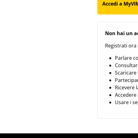
Accedi a MyVIM
Non hai un 
Registrati ora
Parlare co
Consultare
Scaricare
Partecipar
Ricevere l
Accedere 
Usare i se