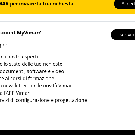
AR per inviare la tua richiesta.
Acced
account MyVimar?
Iscrivi
 per:
n i nostri esperti
 lo stato delle tue richieste
 documenti, software e video
e ai corsi di formazione
a newsletter con le novità Vimar
all’APP Vimar
rvizi di configurazione e progettazione