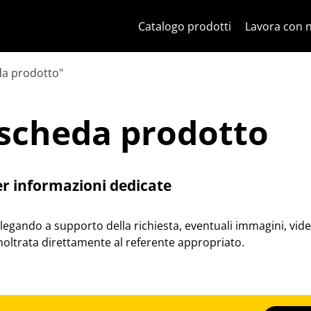
Salta al contenuto
Salta al menu in pagina
Apri menu
Apri ricerca
Salta al footer
Catalogo prodotti
Lavora con 
a prodotto"
scheda prodotto
scheda prodotto
er informazioni dedicate
llegando a supporto della richiesta, eventuali immagini, vid
inoltrata direttamente al referente appropriato.