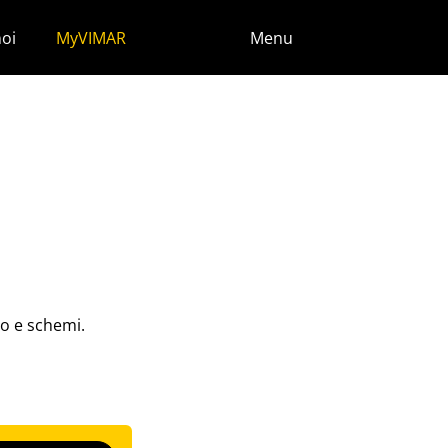
noi
MyVIMAR
Menu
eo e schemi.