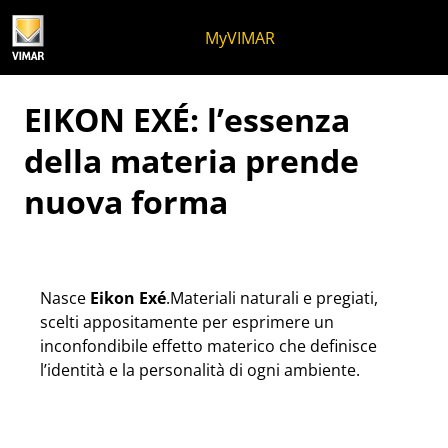
Salta al contenuto
Salta al menu in pagina
Apri menu
Apri ricerca
Salta al footer
MyVIMAR
EIKON EXÉ: l’essenza
della materia prende
nuova forma
Nasce
Eikon Exé
.Materiali naturali e pregiati,
scelti appositamente per esprimere un
inconfondibile effetto materico che definisce
l’identità e la personalità di ogni ambiente.