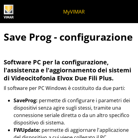
Salta al contenuto
Salta al menu in pagina
Apri menu
Apri ricerca
Salta al footer
MyVIMAR
Save Prog - configurazione
Software PC per la configurazione,
l'assistenza e l'aggiornamento dei sistemi
di Videocitofonia Elvox Due Fili Plus.
Il software per PC Windows è costituito da due parti:
SaveProg:
permette di configurare i parametri dei
dispositivi senza agire sugli stessi, tramite una
connessione seriale diretta o da un altro specifico
dispositivo di sistema.
FWUpdate:
permette di aggiornare l'applicazione
del dispositivo a cui viene collegato il PC.