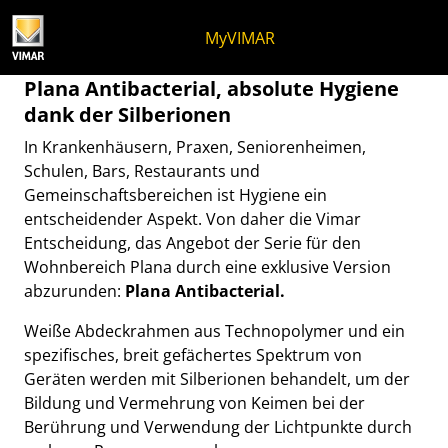
Zum Inhalt springen
Zum Seitenmenü springen
Apri-Menü
Suche öffnen
Zur Fußzeile springen
MyVIMAR
Abdeckrahmen und Schalte
Plana Antibacterial, absolute Hygiene
dank der Silberionen
In Krankenhäusern, Praxen, Seniorenheimen,
Schulen, Bars, Restaurants und
Gemeinschaftsbereichen ist Hygiene ein
entscheidender Aspekt. Von daher die Vimar
Entscheidung, das Angebot der Serie für den
Wohnbereich Plana durch eine exklusive Version
abzurunden:
Plana Antibacterial.
Weiße Abdeckrahmen aus Technopolymer und ein
spezifisches, breit gefächertes Spektrum von
Geräten werden mit
Silberionen behandelt, um der
Bildung und Vermehrung von Keimen bei der
Berührung und Verwendung der Lichtpunkte durch