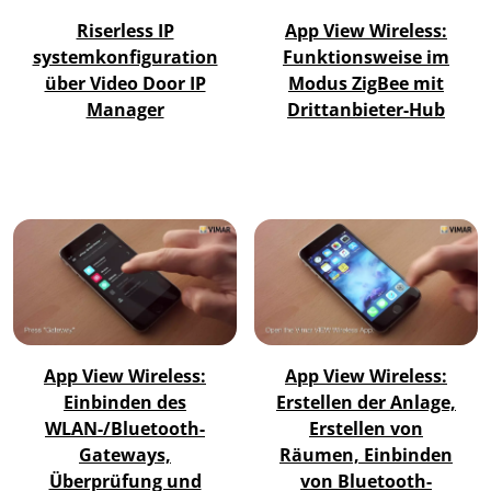
App View Wireless:
Riserless IP
Funktionsweise im
systemkonfiguration
Modus ZigBee mit
über Video Door IP
Drittanbieter-Hub
Manager
App View Wireless:
App View Wireless:
Einbinden des
Erstellen der Anlage,
WLAN-/Bluetooth-
Erstellen von
Gateways,
Räumen, Einbinden
Überprüfung und
von Bluetooth-