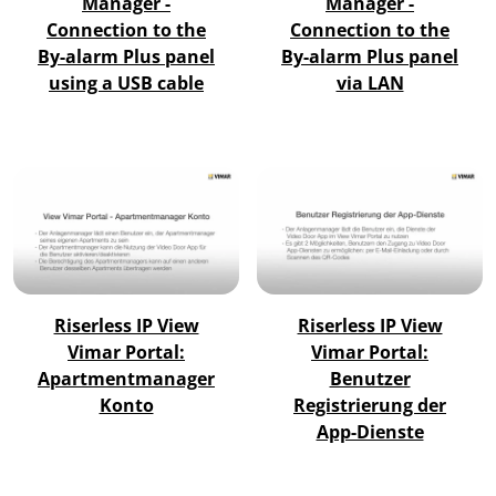
Manager -
Manager -
Connection to the
Connection to the
By-alarm Plus panel
By-alarm Plus panel
using a USB cable
via LAN
Riserless IP View
Riserless IP View
Vimar Portal:
Vimar Portal:
Apartmentmanager
Benutzer
Konto
Registrierung der
App-Dienste