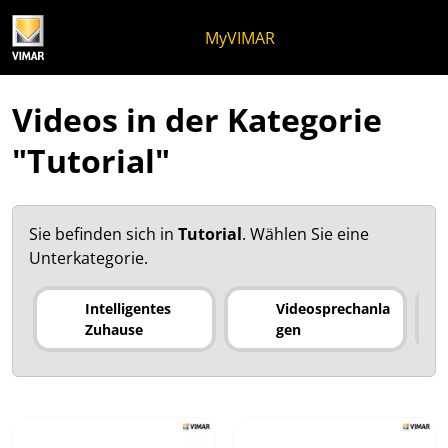
Zum Inhalt springen
Zum Seitenmenü springen
Apri-Menü
Suche öffnen
Zur Fußzeile springen
MyVIMAR
Videos in der Kategorie
"Tutorial"
Sie befinden sich in
Tutorial
.
Wählen Sie eine
Unterkategorie.
Intelligentes
Videosprechanla
Zuhause
gen