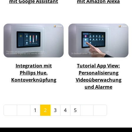
mit Google Assistant
mit Amazon Alexa
Integration mit
Tutorial App View:
Philips Hue.
Personalisierung
Kontoverknüpfung
Videoüberwachung
und Alarme
1
2
3
4
5