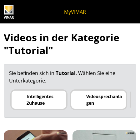
Zum Inhalt springen
Zum Seitenmenü springen
Apri-Menü
Suche öffnen
Zur Fußzeile springen
MyVIMAR
Videos in der Kategorie
"Tutorial"
Sie befinden sich in
Tutorial
.
Wählen Sie eine
Unterkategorie.
Intelligentes
Videosprechanla
Zuhause
gen