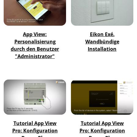
App View:
Eikon Exé.
Personalisierung
Wandbündige
durch den Benutzer
Installation
"Administrator"
Tutorial App View
Tutorial App View
Pro: Konfiguration
Pro: Konfiguration