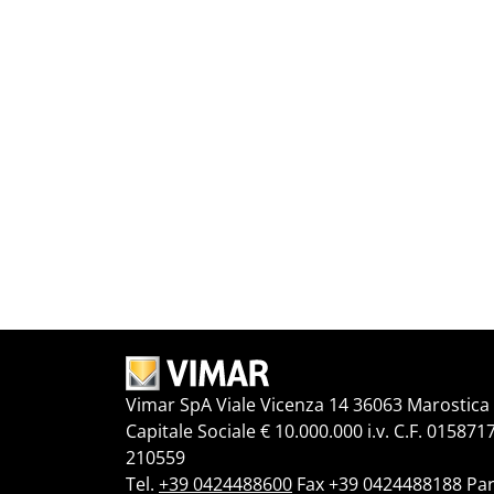
Vimar SpA Viale Vicenza 14 36063 Marostica V
Capitale Sociale € 10.000.000 i.v. C.F. 015871
210559
Tel.
+39 0424488600
Fax +39 0424488188 Par