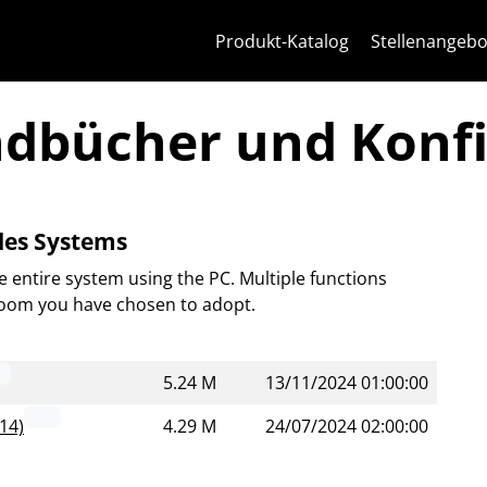
Zum Inhalt springen
Zum Seitenmenü springen
Apri-Menü
Suche öffnen
Zur Fußzeile springen
Produkt-Katalog
Stellenangebo
ndbücher und Konf
des Systems
e entire system using the PC. Multiple functions
oom you have chosen to adopt.
5.24 M
13/11/2024 01:00:00
14)
4.29 M
24/07/2024 02:00:00