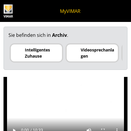
Zum Inhalt springen
Zum Seitenmenü springen
Apri-Menü
Suche öffnen
Zur Fußzeile springen
MyVIMAR
Sie befinden sich in
Archiv
.
Intelligentes
Videosprechanla
Zuhause
gen
Clima&Energy By-me. Konf