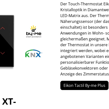
Der Touch-Thermostat Eiko
Kristalloptik in Diamantw
LED-Matrix aus. Der Ther
Näherungssensor (der das
einschaltet) ist besonders 
Anwendungen in Wohn- sow
gleichermaßen geeignet. M
der Thermostat in unser
integriert werden, wobei 
angebotenen Varianten ein
personalisierbarer Funktio
Gebläsekonvektoren oder m
Anzeige des Zimmerstatus
Eikon Tactil By-me Plus
 XT-