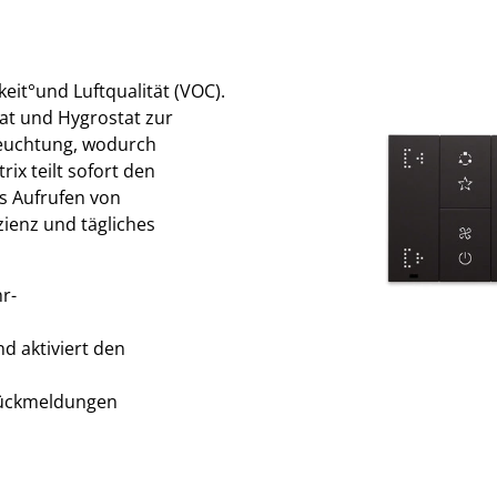
it°und Luftqualität (VOC).
tat und Hygrostat zur
feuchtung, wodurch
ix teilt sofort den
s Aufrufen von
zienz und tägliches
r-
d aktiviert den
Rückmeldungen