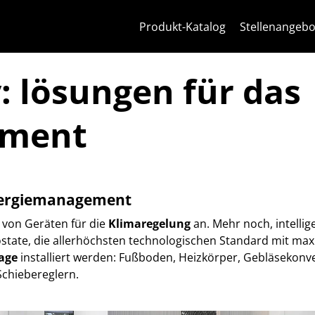
Zum Inhalt springen
Zum Seitenmenü springen
Apri-Menü
Suche öffnen
Zur Fußzeile springen
Produkt-Katalog
Stellenangebo
 lösungen für das
ement
Energiemanagement
t von Geräten für die
Klimaregelung
an. Mehr noch, intell
ate, die allerhöchsten technologischen Standard mit max
lage
installiert werden: Fußboden, Heizkörper, Gebläsekonvek
Schiebereglern.