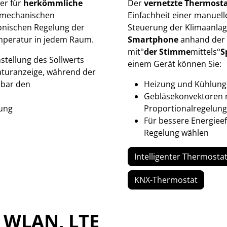
er für
herkömmliche
Der
vernetzte Thermosta
s mechanischen
Einfachheit einer manuell
ronischen Regelung der
Steuerung der Klimaanlag
Temperatur in jedem Raum.
Smartphone
anhand der A
mit°
der Stimme
mittels°
S
nstellung des Sollwerts
einem Gerät können Sie:
aturanzeige, während der
lbar den
Heizung und Kühlung 
Gebläsekonvektoren m
lung
Proportionalregelung
Für bessere Energieef
Regelung wählen
Intelligenter Thermosta
KNX-Thermostat
 WLAN, LTE