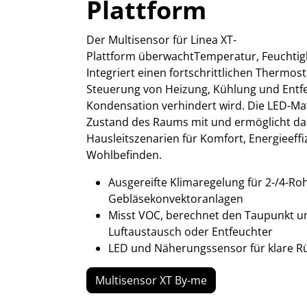
Plattform
Der Multisensor für Linea XT-
Plattform überwachtTemperatur, Feuchtigke
Integriert einen fortschrittlichen Thermos
Steuerung von Heizung, Kühlung und Ent
Kondensation verhindert wird. Die LED-Matr
Zustand des Raums mit und ermöglicht da
Hausleitszenarien für Komfort, Energieeffi
Wohlbefinden.
Ausgereifte Klimaregelung für 2-/4-Roh
Gebläsekonvektoranlagen
Misst VOC, berechnet den Taupunkt un
Luftaustausch oder Entfeuchter
LED und Näherungssensor für klare 
Multisensor XT By-me