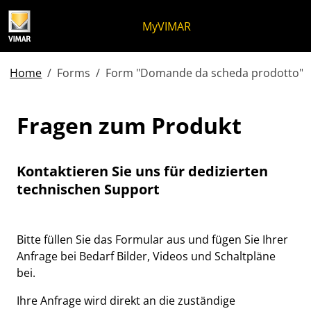
Zum Inhalt springen
Zum Seitenmenü springen
Apri-Menü
Suche öffnen
Zur Fußzeile springen
MyVIMAR
Home
Forms
Form "Domande da scheda prodotto"
Fragen zum Produkt
Fragen zum Produkt
Kontaktieren Sie uns für dedizierten
technischen Support
Bitte füllen Sie das Formular aus und fügen Sie Ihrer
Anfrage bei Bedarf Bilder, Videos und Schaltpläne
bei.
Ihre Anfrage wird direkt an die zuständige