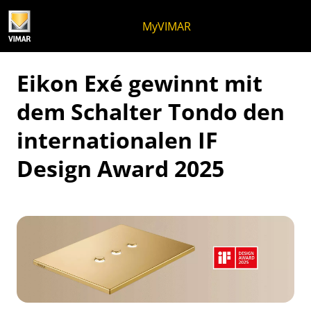
Zum Inhalt springen
Zum Seitenmenü springen
Apri-Menü
Suche öffnen
Zur Fußzeile springen
MyVIMAR
Eikon Exé gewinnt mit
dem Schalter Tondo den
internationalen IF
Design Award 2025