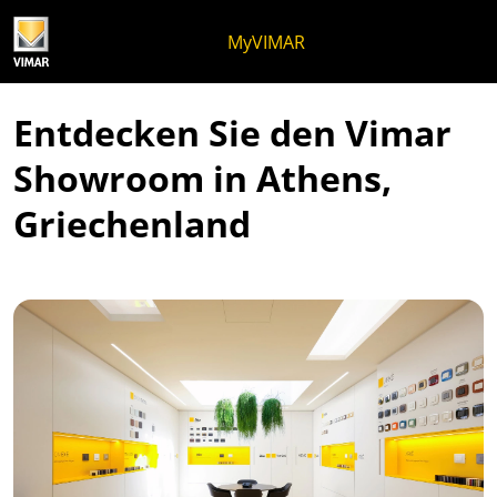
Zum Inhalt springen
Zum Seitenmenü springen
Apri-Menü
Suche öffnen
Zur Fußzeile springen
MyVIMAR
Entdecken Sie den Vimar
Showroom in Athens,
Griechenland