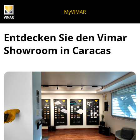
Zum Inhalt springen
Zum Seitenmenü springen
Apri-Menü
Suche öffnen
Zur Fußzeile springen
MyVIMAR
Entdecken Sie den Vimar
Showroom in Caracas