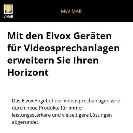
Zum Inhalt springen
Zum Seitenmenü springen
Apri-Menü
Suche öffnen
Zur Fußzeile springen
MyVIMAR
Mit den Elvox Geräten
für Videosprechanlagen
erweitern Sie Ihren
Horizont
Das Elvox Angebot der Videosprechanlagen wird
durch neue Produkte für immer
leistungsstärkere und vielseitigere Lösungen
abgerundet.