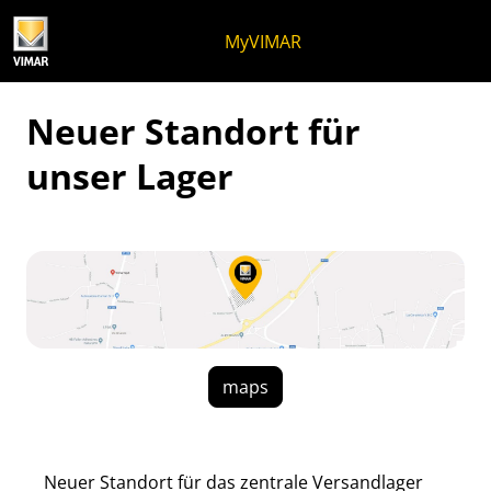
Zum Inhalt springen
Zum Seitenmenü springen
Apri-Menü
Suche öffnen
Zur Fußzeile springen
MyVIMAR
Neuer Standort für
unser Lager
maps
Neuer Standort für das zentrale Versandlager