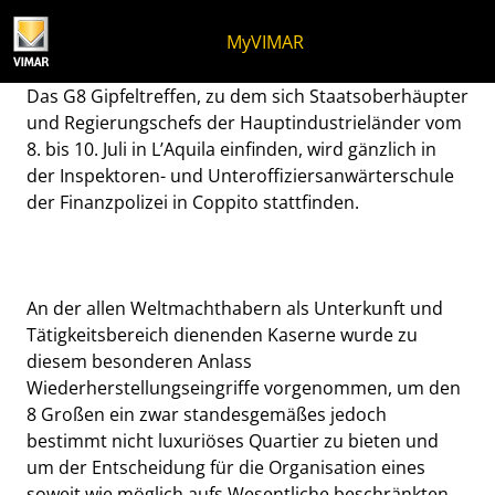
Zum Inhalt springen
Zum Seitenmenü springen
Apri-Menü
Suche öffnen
Zur Fußzeile springen
MyVIMAR
Plana beim G8 Treffen in 
Das G8 Gipfeltreffen, zu dem sich Staatsoberhäupter
und Regierungschefs der Hauptindustrieländer vom
8. bis 10. Juli in L’Aquila einfinden, wird gänzlich in
der Inspektoren- und Unteroffiziersanwärterschule
der Finanzpolizei in Coppito stattfinden.
An der allen Weltmachthabern als Unterkunft und
Tätigkeitsbereich dienenden Kaserne wurde zu
diesem besonderen Anlass
Wiederherstellungseingriffe vorgenommen, um den
8 Großen ein zwar standesgemäßes jedoch
bestimmt nicht luxuriöses Quartier zu bieten und
um der Entscheidung für die Organisation eines
soweit wie möglich aufs Wesentliche beschränkten,