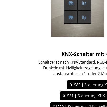
KNX-Schalter mit 
Schaltgerät nach KNX-Standard, RGB-L
Dunkeln mit Helligkeitsregelung, z
austauschbaren 1- oder 2-Mo
01580 | Steuerung 
01581 | Steuerung KNX 
01582 | Steuerung KNX + roll