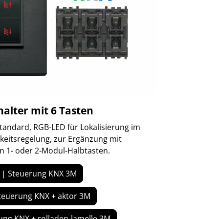
alter mit 6 Tasten
tandard, RGB-LED für Lokalisierung im
gkeitsregelung, zur Ergänzung mit
 1- oder 2-Modul-Halbtasten.
 | Steuerung KNX 3M
teuerung KNX + aktor 3M
ung KNX + rolladen-lamelle 3M