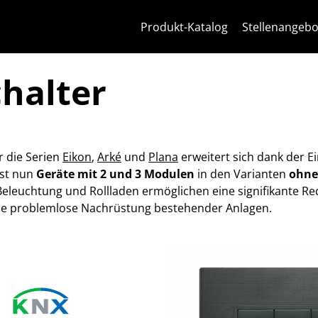
Zum Inhalt springen
Zum Seitenmenü springen
Apri-Menü
Suche öffnen
Zur Fußzeile springen
Produkt-Katalog
Stellenangebo
halter
r die Serien
Eikon
,
Arké
und
Plana
erweitert sich dank der E
sst nun
Geräte mit 2 und 3 Modulen
in den Varianten
ohne 
 Beleuchtung und Rollladen ermöglichen eine signifikante 
ne problemlose Nachrüstung bestehender Anlagen.