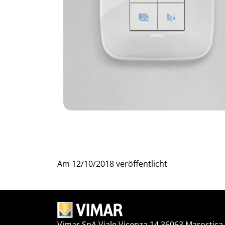
Am
12/10/2018
veröffentlicht
Vimar SpA Viale Vicenza 14 36063 Marostica V