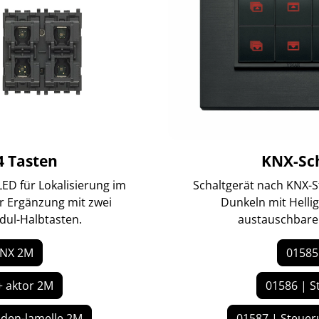
4 Tasten
KNX-Sch
ED für Lokalisierung im
Schaltgerät nach KNX-S
ur Ergänzung mit zwei
Dunkeln mit Helli
dul-Halbtasten.
austauschbaren
KNX 2M
01585
+ aktor 2M
01586 | S
aden-lamelle 2M
01587 | Steuer