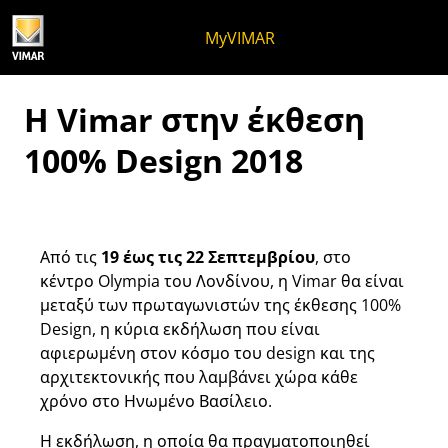
Μετάβαση στο περιεχόμενο
Μετάβαση στο μενού της σελίδα
Μενού Apri
Ανοικτή αναζήτηση
Μετάβαση στο υποσέλιδο
MyVIMAR
Η Vimar στην έκθεση
100% Design 2018
Από τις
19 έως τις 22 Σεπτεμβρίου
, στο
κέντρο Olympia του Λονδίνου, η Vimar θα είναι
μεταξύ των πρωταγωνιστών της έκθεσης 100%
Design, η κύρια εκδήλωση που είναι
αφιερωμένη στον κόσμο του design και της
αρχιτεκτονικής που λαμβάνει χώρα κάθε
χρόνο στο Ηνωμένο Βασίλειο.
Η εκδήλωση, η οποία θα πραγματοποιηθεί