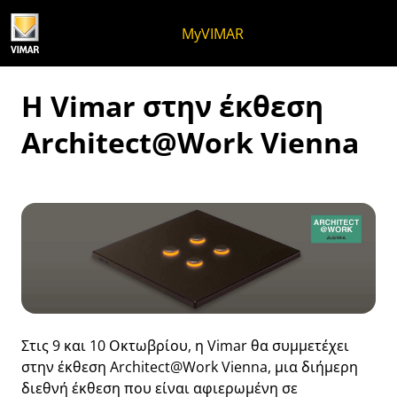
Μετάβαση στο περιεχόμενο
Μετάβαση στο μενού της σελίδα
Μενού Apri
Ανοικτή αναζήτηση
Μετάβαση στο υποσέλιδο
MyVIMAR
Η Vimar στην έκθεση
Architect@Work Vienna
Στις 9 και 10 Οκτωβρίου, η Vimar θα συμμετέχει
στην έκθεση Architect@Work Vienna, μια διήμερη
διεθνή έκθεση που είναι αφιερωμένη σε