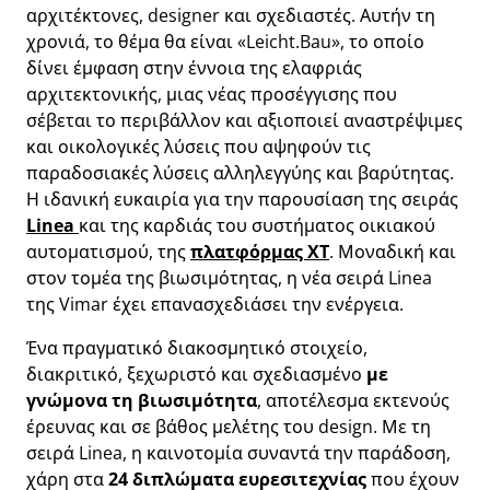
αρχιτέκτονες, designer και σχεδιαστές. Αυτήν τη
χρονιά, το θέμα θα είναι «Leicht.Bau», το οποίο
δίνει έμφαση στην έννοια της ελαφριάς
αρχιτεκτονικής, μιας νέας προσέγγισης που
σέβεται το περιβάλλον και αξιοποιεί αναστρέψιμες
και οικολογικές λύσεις που αψηφούν τις
παραδοσιακές λύσεις αλληλεγγύης και βαρύτητας.
Η ιδανική ευκαιρία για την παρουσίαση της σειράς
Linea
και της καρδιάς του συστήματος οικιακού
αυτοματισμού, της
πλατφόρμας XT
. Μοναδική και
στον τομέα της βιωσιμότητας, η νέα σειρά Linea
της Vimar έχει επανασχεδιάσει την ενέργεια.
Ένα πραγματικό διακοσμητικό στοιχείο,
διακριτικό, ξεχωριστό και σχεδιασμένο
με
γνώμονα τη βιωσιμότητα
, αποτέλεσμα εκτενούς
έρευνας και σε βάθος μελέτης του design. Με τη
σειρά Linea, η καινοτομία συναντά την παράδοση,
χάρη στα
24 διπλώματα ευρεσιτεχνίας
που έχουν