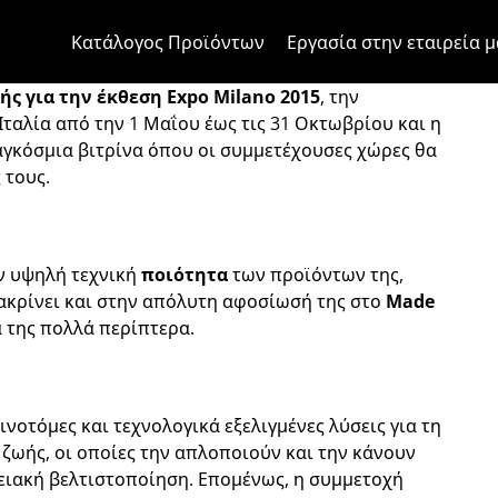
Μετάβαση στο περιεχόμενο
Μετάβαση στο μενού της σελίδα
Μενού Apri
Ανοικτή αναζήτηση
Μετάβαση στο υποσέλιδο
Κατάλογος Προϊόντων
Εργασία στην εταιρεία μ
ν έκθεση Expo Mila
ς για την έκθεση Expo Milano 2015
, την
Ιταλία από την 1 Μαΐου έως τις 31 Οκτωβρίου και η
αγκόσμια βιτρίνα όπου οι συμμετέχουσες χώρες θα
 τους.
ην υψηλή τεχνική
ποιότητα
των προϊόντων της,
ακρίνει και στην απόλυτη αφοσίωσή της στο
Made
α της πολλά περίπτερα.
ινοτόμες και τεχνολογικά εξελιγμένες λύσεις για τη
 ζωής, οι οποίες την απλοποιούν και την κάνουν
ειακή βελτιστοποίηση. Επομένως, η συμμετοχή