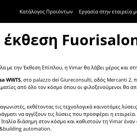
Μετάβαση στο περιεχόμενο
Μετάβαση στο μενού της σελίδα
Μενού Apri
Ανοικτή αναζήτηση
Μετάβαση στο υποσέλιδο
Κατάλογος Προϊόντων
Εργασία στην εταιρεία μ
 έκθεση Fuorisalo
λα με την Έκθεση Επίπλου, η Vimar θα λάβει μέρος και στη
sa WWTS
, στο palazzo dei Giureconsulti, οδός Mercanti 2
λματίες από όλο τον κόσμο όπου οι φιλοξενούμενοι θα α
γωνιστές, εκθέτοντας τις τεχνολογικά καινοτόμες λύσεις 
γματι να αγγίξουν τις λύσεις που προσφέρει η εταιρεία. Κ
ην Ιταλία διάσημη στον κόσμο και καθιστούν τη Vimar έναν
&building automation.