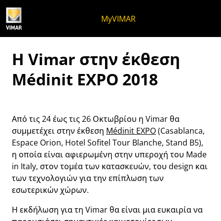
Μετάβαση στο περιεχόμενο
Μετάβαση στο μενού της σελίδα
Μενού Apri
Ανοικτή αναζήτηση
Μετάβαση στο υποσέλιδο
MyVIMAR
Η Vimar στην έκθεση
Médinit EXPO 2018
Από τις 24 έως τις 26 Οκτωβρίου η Vimar θα
συμμετέχει στην έκθεση
Médinit EXPO
(Casablanca,
Espace Orion, Hotel Sofitel Tour Blanche, Stand B5),
η οποία είναι αφιερωμένη στην υπεροχή του Made
in Italy, στον τομέα των κατασκευών, του design και
των τεχνολογιών για την επίπλωση των
εσωτερικών χώρων.
Η εκδήλωση για τη Vimar θα είναι μια ευκαιρία να