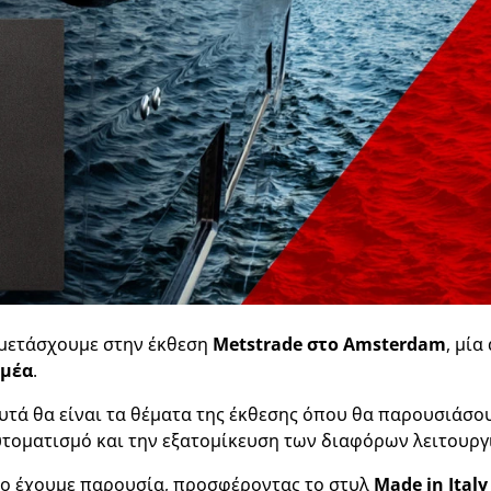
μετάσχουμε στην έκθεση
Metstrade στο Amsterdam
, μία
ομέα
.
 αυτά θα είναι τα θέματα της έκθεσης όπου θα παρουσιάσου
αυτοματισμό και την εξατομίκευση των διαφόρων λειτουρ
ίο έχουμε παρουσία, προσφέροντας το στυλ
Made in Italy