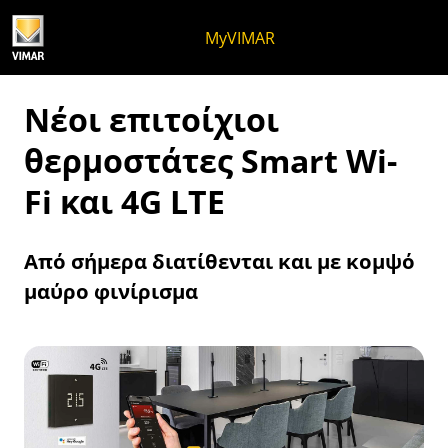
Μετάβαση στο περιεχόμενο
Μετάβαση στο μενού της σελίδα
Μενού Apri
Ανοικτή αναζήτηση
Μετάβαση στο υποσέλιδο
MyVIMAR
Νέοι επιτοίχιοι
θερμοστάτες Smart Wi-
Fi και 4G LTE
Από σήμερα διατίθενται και με κομψό
μαύρο φινίρισμα