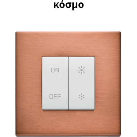
κόσμο