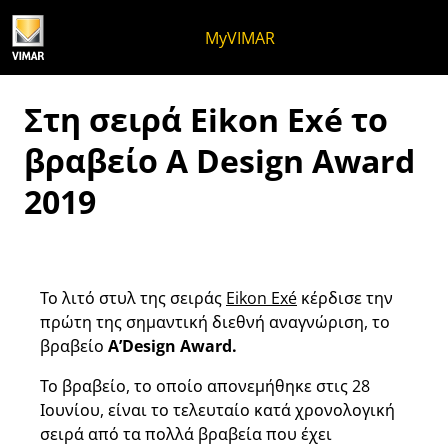
Μετάβαση στο περιεχόμενο
Μετάβαση στο μενού της σελίδα
Μενού Apri
Ανοικτή αναζήτηση
Μετάβαση στο υποσέλιδο
MyVIMAR
Στη σειρά Eikon Exé το
βραβείο A Design Award
2019
Το λιτό στυλ της σειράς
Eikon Exé
κέρδισε την
πρώτη της σημαντική διεθνή αναγνώριση, το
βραβείο
A’Design Award.
Το βραβείο, το οποίο απονεμήθηκε στις 28
Ιουνίου, είναι το τελευταίο κατά χρονολογική
σειρά από τα πολλά βραβεία που έχει