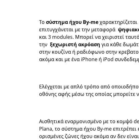
Το
σύστημα
ήχου
By-me
χαρακτηρίζεται
επιτυγχάνεται με την μεταφορά
ψηφιακ
και 3 modules. Μπορεί να χειριστεί ταυ
την
ξεχωριστή ακρόαση
για κάθε δωμάτ
στην κουζίνα ή ραδιόφωνο στην κρεβατοκ
ακόμα και με ένα iPhone ή iPod συνδεδεμ
Ελέγχεται με απλό τρόπο από οποιοδήποτ
οθόνης αφής μέσω της οποίας μπορείτε να
Αισθητικά εναρμονισμένο με το κομψό des
Plana, το σύστημα ήχου By-me επιτρέπει 
ορισμένες ζώνες ήχου ακόμα αν δεν είναι