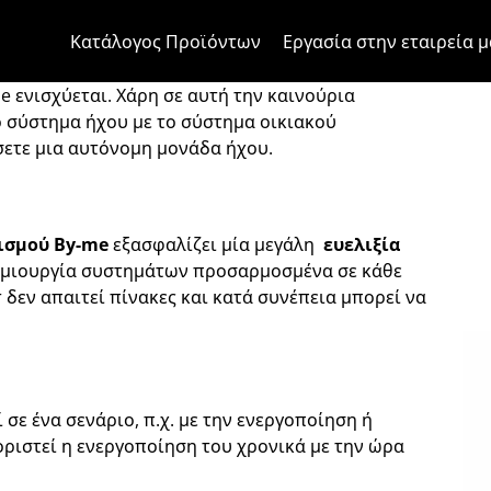
Μετάβαση στο περιεχόμενο
Μετάβαση στο μενού της σελίδα
Μενού Apri
Ανοικτή αναζήτηση
Μετάβαση στο υποσέλιδο
Κατάλογος Προϊόντων
Εργασία στην εταιρεία μ
υ By-me
e ενισχύεται. Χάρη σε αυτή την καινούρια
ο σύστημα ήχου με το σύστημα οικιακού
σετε μια αυτόνομη μονάδα ήχου.
ισμού
By-me
εξασφαλίζει μία μεγάλη
ευελιξία
ημιουργία συστημάτων προσαρμοσμένα σε κάθε
 δεν απαιτεί πίνακες και κατά συνέπεια μπορεί να
 σε ένα σενάριο, π.χ. με την ενεργοποίηση ή
ριστεί η ενεργοποίηση του χρονικά με την ώρα