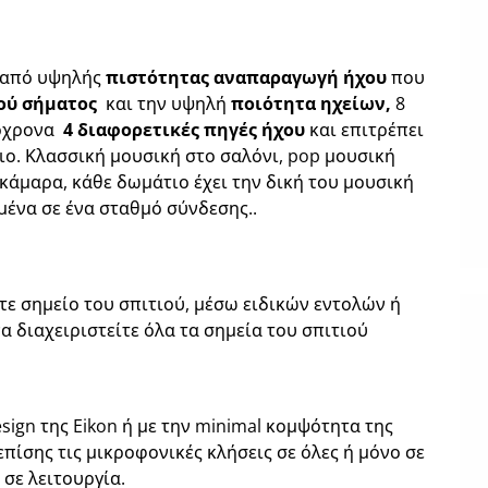
 από υψηλής
πιστότητας
αναπαραγωγή ήχου
που
ού
σήματος
και την υψηλή
ποιότητα ηχείων
,
8
τόχρονα
4
διαφορετικές πηγές ήχου
και επιτρέπει
ιο. Κλασσική μουσική στο σαλόνι, pop μουσική
άμαρα, κάθε δωμάτιο έχει την δική του μουσική
μένα σε ένα σταθμό σύνδεσης..
ε σημείο του σπιτιού, μέσω ειδικών εντολών ή
 διαχειριστείτε όλα τα σημεία του σπιτιού
ign της Eikon ή με την minimal κομψότητα της
επίσης τις μικροφονικές κλήσεις σε όλες ή μόνο σε
 σε λειτουργία.