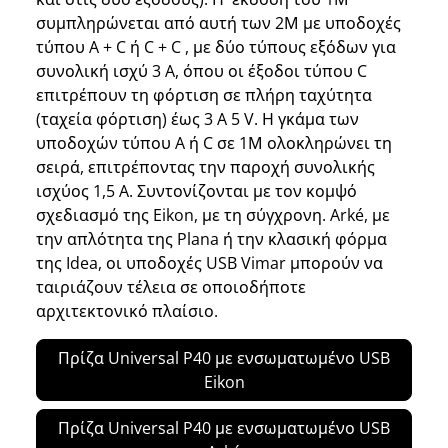
συμπληρώνεται από αυτή των 2Μ με υποδοχές
τύπου A + C ή C + C , με δύο τύπους εξόδων για
συνολική ισχύ 3 A, όπου οι έξοδοι τύπου C
επιτρέπουν τη φόρτιση σε πλήρη ταχύτητα
(ταχεία φόρτιση) έως 3 A 5 V. Η γκάμα των
υποδοχών τύπου A ή C σε 1Μ ολοκληρώνει τη
σειρά, επιτρέποντας την παροχή συνολικής
ισχύος 1,5 A. Συντονίζονται με τον κομψό
σχεδιασμό της Eikon, με τη σύγχρονη. Arké, με
την απλότητα της Plana ή την κλασική φόρμα
της Idea, οι υποδοχές USB Vimar μπορούν να
ταιριάζουν τέλεια σε οποιοδήποτε
αρχιτεκτονικό πλαίσιο.
Πρίζα Universal P40 με ενσωματωμένο USB
Eikon
Πρίζα Universal P40 με ενσωματωμένο USB