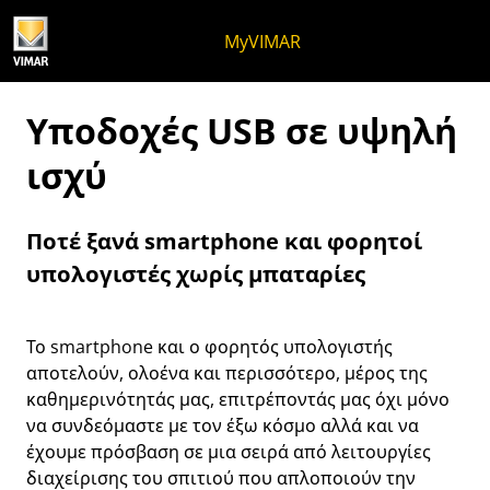
Μετάβαση στο περιεχόμενο
Μετάβαση στο μενού της σελίδα
Μενού Apri
Ανοικτή αναζήτηση
Μετάβαση στο υποσέλιδο
MyVIMAR
Υποδοχές USB σε υψηλή
ισχύ
Ποτέ ξανά smartphone και φορητοί
υπολογιστές χωρίς μπαταρίες
Το smartphone και ο φορητός υπολογιστής
αποτελούν, ολοένα και περισσότερο, μέρος της
καθημερινότητάς μας, επιτρέποντάς μας όχι μόνο
να συνδεόμαστε με τον έξω κόσμο αλλά και να
έχουμε πρόσβαση σε μια σειρά από λειτουργίες
διαχείρισης του σπιτιού που απλοποιούν την