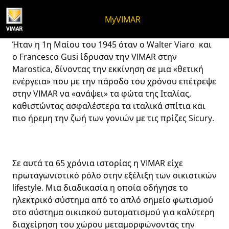
Μετάβαση στο περιεχόμενο
Μετάβαση στο μενού της σελίδα
Μενού Apri
Ανοικτή αναζήτηση
Μετάβαση στο υποσέλιδο
MyVIMAR
Χρόνια Πολλά Vimar
Ήταν η 1η Μαίου του 1945 όταν ο Walter Viaro και
ο Francesco Gusi ίδρυσαν την VIMAR στην
Marostica, δίνοντας την εκκίνηση σε μια «θετική
ενέργεια» που με την πάροδο του χρόνου επέτρεψε
στην VIMAR να «ανάψει» τα φώτα της Ιταλίας,
καθιστώντας ασφαλέστερα τα ιταλικά σπίτια και
πιο ήρεμη την ζωή των γονιών με τις πρίζες Sicury.
Σε αυτά τα 65 χρόνια ιστορίας η VIMAR είχε
πρωταγωνιστικό ρόλο στην εξέλιξη των οικιστικών
lifestyle. Μια διαδικασία η οποία οδήγησε το
ηλεκτρικό σύστημα από το απλό σημείο φωτισμού
στο σύστημα οικιακού αυτοματισμού για καλύτερη
διαχείρηση του χώρου μεταμορφώνοντας την