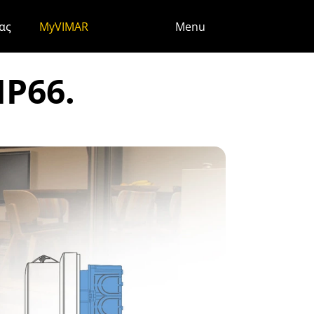
ς
ας
MyVIMAR
Menu
IP66.