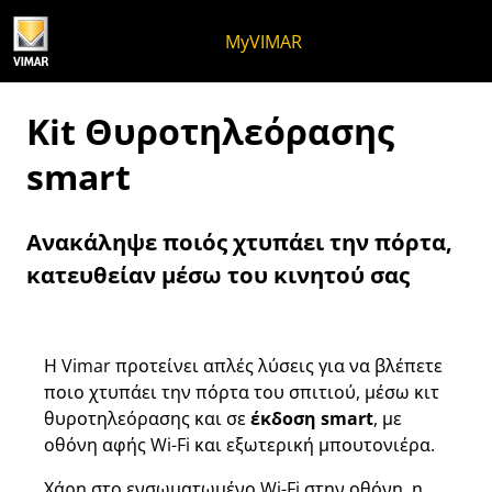
Μετάβαση στο περιεχόμενο
Μετάβαση στο μενού της σελίδα
Μενού Apri
Ανοικτή αναζήτηση
Μετάβαση στο υποσέλιδο
MyVIMAR
Kit Θυροτηλεόρασης
smart
Ανακάληψε ποιός χτυπάει την πόρτα,
κατευθείαν μέσω του κινητού σας
Η Vimar προτείνει απλές λύσεις για να βλέπετε
ποιο χτυπάει την πόρτα του σπιτιού, μέσω κιτ
θυροτηλεόρασης και σε
έκδοση smart
, με
οθόνη αφής Wi-Fi και εξωτερική μπουτονιέρα.
Χάρη στο ενσωματωμένο Wi-Fi στην οθόνη, η