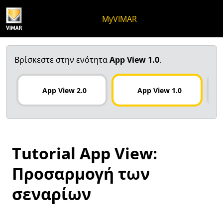
Μετάβαση στο περιεχόμενο
Μετάβαση στο μενού της σελίδα
Μενού Apri
Ανοικτή αναζήτηση
Μετάβαση στο υποσέλιδο
MyVIMAR
Βρίσκεστε στην ενότητα
App View 1.0
.
App View 2.0
App View 1.0
Tutorial App View:
Προσαρμογή των
σεναρίων