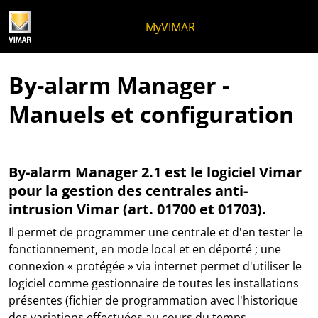
Skip to content
Aller au menu de la page
Menu d'Apri
Recherche ouverte
Passer au pied de page
MyVIMAR
By-alarm Manager -
Manuels et configuration
By-alarm Manager 2.1 est le logiciel Vimar
pour la gestion des centrales anti-
intrusion Vimar (art. 01700 et 01703).
Il permet de programmer une centrale et d'en tester le
fonctionnement, en mode local et en déporté ; une
connexion « protégée » via internet permet d'utiliser le
logiciel comme gestionnaire de toutes les installations
présentes (fichier de programmation avec l'historique
des variations effectuées au cours du temps,