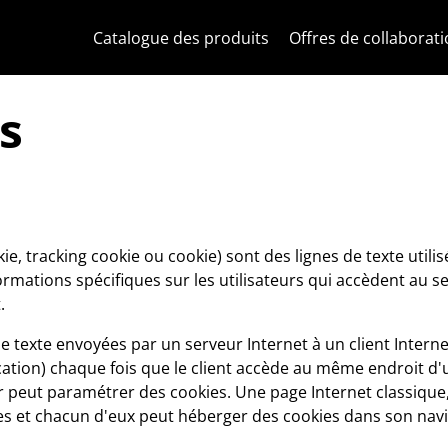
Skip to content
Aller au menu de la page
Menu d'Apri
Recherche ouverte
Passer au pied de page
Catalogue des produits
Offres de collaborat
s
, tracking cookie ou cookie) sont des lignes de texte utilis
ormations spécifiques sur les utilisateurs qui accèdent au se
.
e texte envoyées par un serveur Internet à un client Interne
ication) chaque fois que le client accède au même endroit
r peut paramétrer des cookies. Une page Internet classique,
et chacun d'eux peut héberger des cookies dans son navig