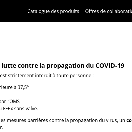
Skip to content
Aller au menu de la page
Menu d'Apri
Recherche ouverte
Passer au pied de page
Catalogue des produits
Offres de collaborat
 lutte contre la propagation du COVID-19
est strictement interdit à toute personne :
ieure à 37,5°
par l’OMS
 FFPx sans valve.
es mesures barrières contre la propagation du virus, un
co
r.