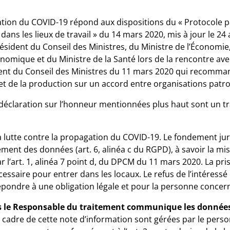
ation du COVID-19 répond aux dispositions du « Protocole 
ans les lieux de travail » du 14 mars 2020, mis à jour le 24 a
sident du Conseil des Ministres, du Ministre de l’Économie, 
mique et du Ministre de la Santé lors de la rencontre avec l
ident du Conseil des Ministres du 11 mars 2020 qui recomm
 et de la production sur un accord entre organisations patro
 déclaration sur l’honneur mentionnées plus haut sont un 
la lutte contre la propagation du COVID-19. Le fondement ju
ement des données (art. 6, alinéa c du RGPD), à savoir la m
 l’art. 1, alinéa 7 point d, du DPCM du 11 mars 2020. La pr
ssaire pour entrer dans les locaux. Le refus de l’intéressé
épondre à une obligation légale et pour la personne concern
les le Responsable du traitement communique les donnée
 cadre de cette note d’information sont gérées par le per