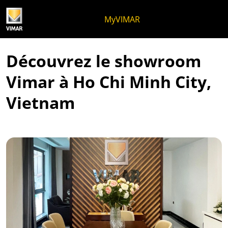
Skip to content
Aller au menu de la page
Menu d'Apri
Recherche ouverte
Passer au pied de page
MyVIMAR
Découvrez le showroom
Vimar à Ho Chi Minh City,
Vietnam