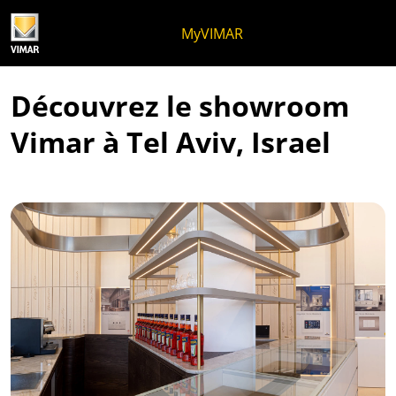
Skip to content
Aller au menu de la page
Menu d'Apri
Recherche ouverte
Passer au pied de page
MyVIMAR
Découvrez le showroom
Vimar à Tel Aviv, Israel