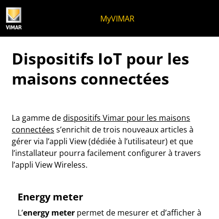
Skip to content
Aller au menu de la page
Menu d'Apri
Recherche ouverte
Passer au pied de page
MyVIMAR
Dispositifs IoT pour les
maisons connectées
La gamme de
dispositifs Vimar pour les maisons
connectées
s’enrichit de trois nouveaux articles à
gérer via l’appli View (dédiée à l’utilisateur) et que
l’installateur pourra facilement configurer à travers
l’appli View Wireless.
Energy meter
L’
energy meter
permet de mesurer et d’afficher à