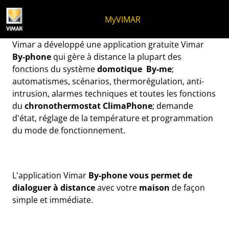
Skip to content
Aller au menu de la page
Menu d'Apri
Recherche ouverte
Passer au pied de page
MyVIMAR
Domotique By-me sur iPh
Vimar a développé une application gratuite Vimar
By-phone
qui gère à distance la plupart des
fonctions du système
domotique By-me
;
automatismes, scénarios, thermorégulation, anti-
intrusion, alarmes techniques et toutes les fonctions
du
chronothermostat ClimaPhone
; demande
d'état, réglage de la température et programmation
du mode de fonctionnement.
L'application Vimar
By-phone
vous permet de
dialoguer à distance
avec votre
maison
de façon
simple et immédiate.