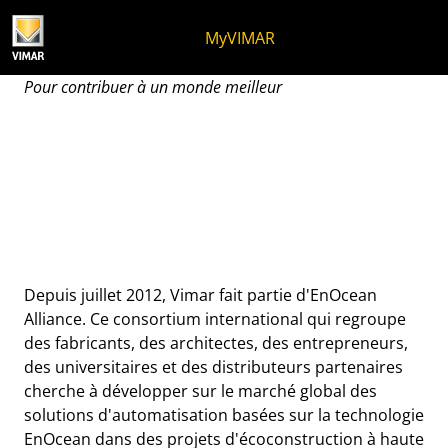
Skip to content
Aller au menu de la page
Menu d'Apri
Recherche ouverte
Passer au pied de page
MyVIMAR
Vimar entre dans EnOcean
Pour contribuer à un monde meilleur
Depuis juillet 2012, Vimar fait partie d'EnOcean
Alliance. Ce consortium international qui regroupe
des fabricants, des architectes, des entrepreneurs,
des universitaires et des distributeurs partenaires
cherche à développer sur le marché global des
solutions d'automatisation basées sur la technologie
EnOcean dans des projets d'écoconstruction à haute