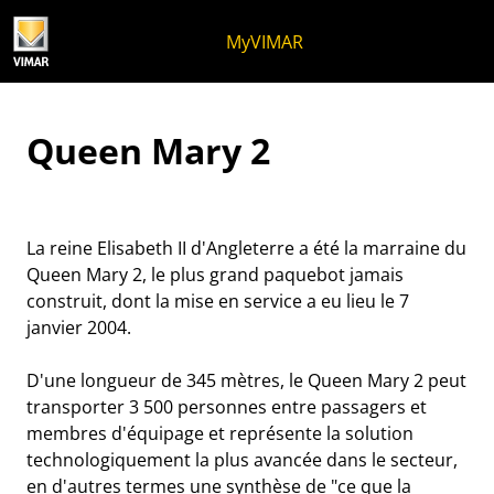
Skip to content
Aller au menu de la page
Menu d'Apri
Recherche ouverte
Passer au pied de page
MyVIMAR
Idea sillonne la mer
Queen Mary 2
La reine Elisabeth II d'Angleterre a été la marraine du
Queen Mary 2, le plus grand paquebot jamais
construit, dont la mise en service a eu lieu le 7
janvier 2004.
D'une longueur de 345 mètres, le Queen Mary 2 peut
transporter 3 500 personnes entre passagers et
membres d'équipage et représente la solution
technologiquement la plus avancée dans le secteur,
en d'autres termes une synthèse de "ce que la