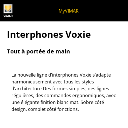
Skip to content
Aller au menu de la page
Menu d'Apri
Recherche ouverte
Passer au pied de page
MyVIMAR
Interphones Voxie
Tout à portée de main
La nouvelle ligne d’interphones Voxie s’adapte
harmonieusement avec tous les styles
d’architecture.Des formes simples, des lignes
régulières, des commandes ergonomiques, avec
une élégante finition blanc mat. Sobre côté
design, complet côté fonctions.