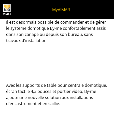
Skip to content
Aller au menu de la page
Menu d'Apri
Recherche ouverte
Passer au pied de page
MyVIMAR
Invitez-le à votre table !
Il est désormais possible de commander et de gérer
le système domotique By-me confortablement assis
dans son canapé ou depuis son bureau, sans
travaux d'installation.
Avec les supports de table pour centrale domotique,
écran tactile 4,3 pouces et portier vidéo, By-me
ajoute une nouvelle solution aux installations
d'encastrement et en saillie.