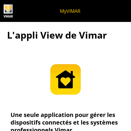
Skip to content
Aller au menu de la page
Menu d'Apri
Recherche ouverte
Passer au pied de page
MyVIMAR
L'appli View de Vimar
Une seule application pour gérer les
dispositifs connectés et les systèmes
professionnels Vimar