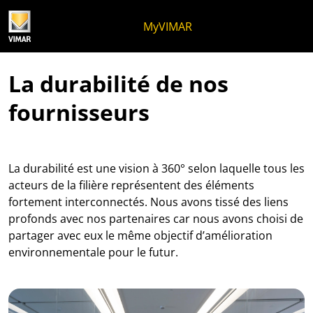
Skip to content
Aller au menu de la page
Menu d'Apri
Recherche ouverte
Passer au pied de page
MyVIMAR
La durabilité de nos
fournisseurs
La durabilité est une vision à 360° selon laquelle tous les
acteurs de la filière représentent des éléments
fortement interconnectés. Nous avons tissé des liens
profonds avec nos partenaires car nous avons choisi de
partager avec eux le même objectif d’amélioration
environnementale pour le futur.