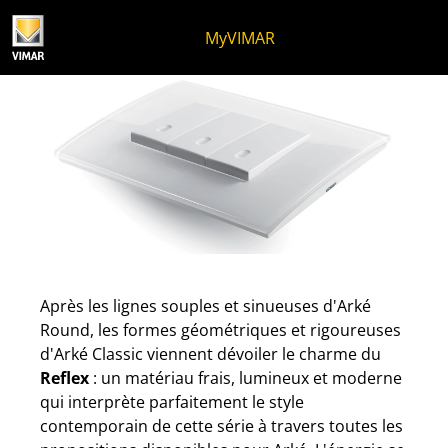
Skip to content
Aller au menu de la page
Menu d'Apri
Recherche ouverte
Passer au pied de page
MyVIMAR
La transparence du Reflex 
Après les lignes souples et sinueuses d'Arké
Round, les formes géométriques et rigoureuses
d'Arké Classic viennent dévoiler le charme du
Reflex
: un matériau frais, lumineux et moderne
qui interprète parfaitement le style
contemporain de cette série à travers toutes les