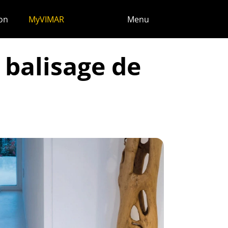
ion
MyVIMAR
Menu
 balisage de