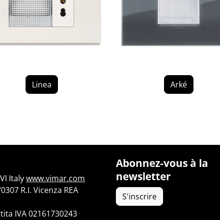
Linea
Arké
Abonnez-vous à la
newsletter
I Italy
www.vimar.com
70307 R.I. Vicenza REA
S'inscrire
tita IVA 02161730243