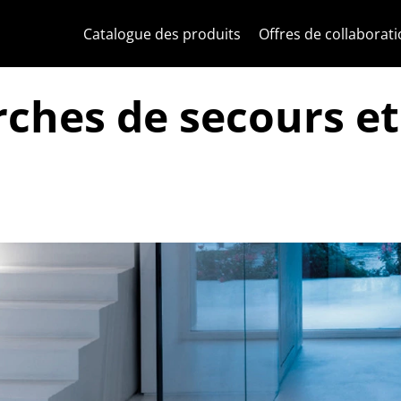
Skip to content
Aller au menu de la page
Menu d'Apri
Recherche ouverte
Passer au pied de page
Catalogue des produits
Offres de collaborat
ches de secours et