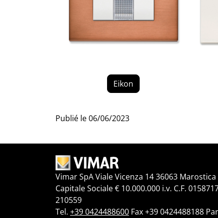
Eikon
Publié le
06/06/2023
Vimar SpA Viale Vicenza 14 36063 Marostica V
Capitale Sociale € 10.000.000 i.v. C.F. 015871
210559
Tel.
+39 0424488600
Fax +39 0424488188 Par